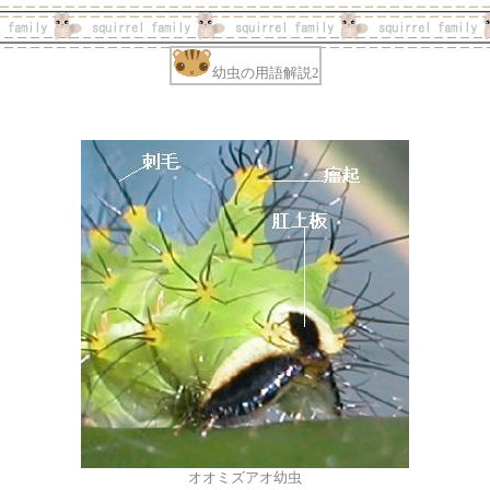
幼虫の用語解説2
オオミズアオ幼虫