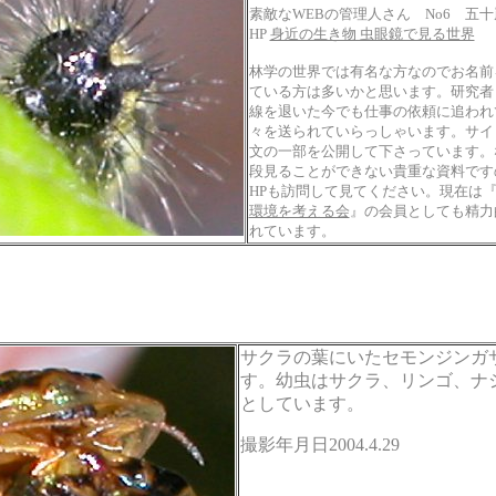
素敵なWEBの管理人さん No6 五
HP
身近の生き物 虫眼鏡で見る世界
林学の世界では有名な方なのでお名前
ている方は多いかと思います。研究者
線を退いた今でも仕事の依頼に追われ
々を送られていらっしゃいます。サイ
文の一部を公開して下さっています。
段見ることができない貴重な資料です
HPも訪問して見てください。現在は
環境を考える会
』の会員としても精力
れています。
サクラの葉にいたセモンジンガ
す。幼虫はサクラ、リンゴ、ナ
としています。
撮影年月日2004.4.29