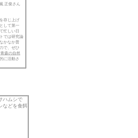
十嵐 正俊さん
を存じ上げ
として第一
て忙しい日
トでは研究論
なかなか普
ので、ぜひ
『
青森の自然
的に活動さ
サハムシで
シなどを食餌