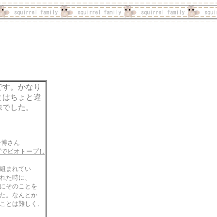
です。かなり
とはちょと違
味でした。
一博さん
ダでビオトープし
組まれてい
れた時に、
にそのことを
た。なんとか
ことは難しく、