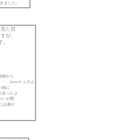
きました。
。見た目
ますが、
す。
植物から
・、koneｋｏさん
一緒に
出会ったよ
かいが聞
真には魂が