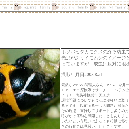
ホソバセダカモクメの終令幼虫
光沢がありイモムシのイメージ
っていますが、成虫は反対に地
撮影年月日2003.8.21
素敵なWEBの管理人さん No.4 今井
ＨＰ
エコ探検隊でサーチ！
ベラン
よう !
簡易神棚製作 天工房
環境問題についてもつねに積極的に取り
る方です。以前ある一つの問題が提起さ
その現場に直行してリポートし多くの方
呼びかけ運動を展開したこともありまし
いたいという思いはあっても行動に移す
その行動力は見習いたいところです。