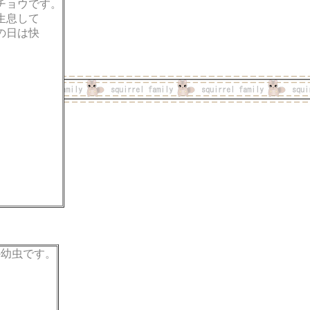
チョウです。
生息して
の日は快
の幼虫です。