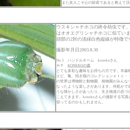
また友人こそ心の財産であると教えて頂
ウスキシャチホコの終令幼虫です
はオオエグリシャチホコに似てい
頭部の2対の淡緑白色縦線が特徴で
撮影年月日2003.8.30
No.5 ハンドルネーム konekoさん
ＨＰ
KONEKOの森
とても多彩な趣味をお持ちの方です。羊歯
エビ、亀、招き猫のコレクションｅｔｃ・・
の世界は博物館と動物園、植物園がみんな
なったような楽しさがあります。何処かで
うな懐かしさがあったり、生き物達の息づ
こえてきます。konekoさんの撮影する写
宿ってるのかもしれません。