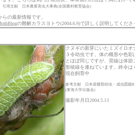
。
引用文献 日本農業害虫大事典(全国農村教育協会)
からの最新情報です。
othBlog
の難解カラスヨトウ(2004.6.9)で詳しく説明してくだ
クヌギの新芽にいたミズイロオ
３令幼虫です。体の概形や色彩
とほぼ同じですが、背線は体節
形稜線を連ねています。終令は
現在飼育中
参考文献 日本産蝶類幼虫・成虫図鑑Ⅱ
(東海大学出版会)
撮影年月日2004.5.13