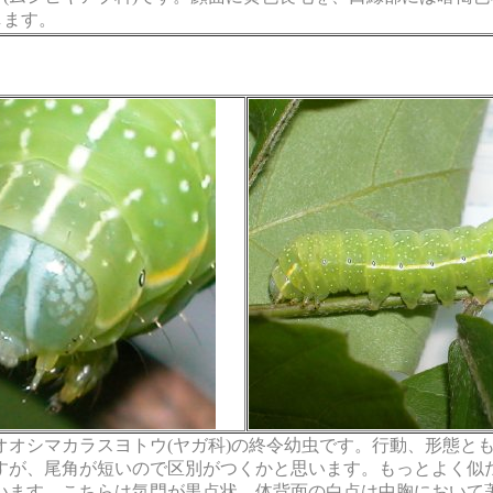
します。
オオシマカラスヨトウ(ヤガ科)の終令幼虫です。行動、形態と
すが、尾角が短いので区別がつくかと思います。もっとよく似
います。こちらは気門が黒点状、体背面の白点は中胸において