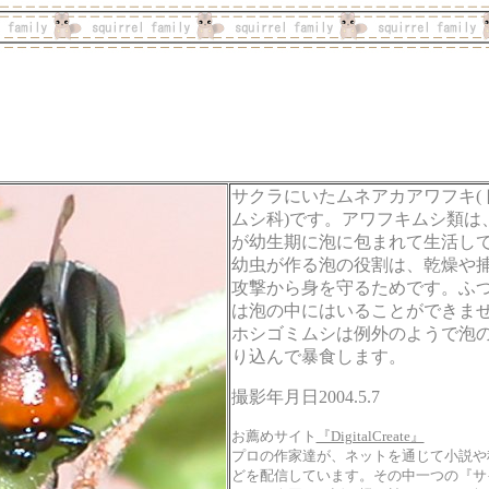
サクラにいたムネアカアワフキ(
ムシ科)です。アワフキムシ類は
が幼生期に泡に包まれて生活し
幼虫が作る泡の役割は、乾燥や
攻撃から身を守るためです。ふ
は泡の中にはいることができま
ホシゴミムシは例外のようで泡
り込んで暴食します。
撮影年月日2004.5.7
お薦めサイト
『DigitalCreate』
プロの作家達が、ネットを通じて小説や
どを配信しています。その中一つの『サ