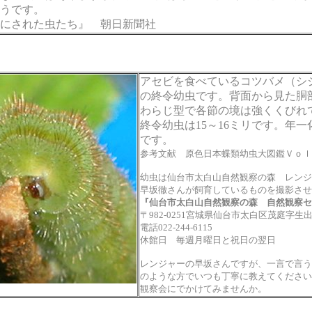
うです。
にされた虫たち』 朝日新聞社
アセビを食べているコツバメ（シ
の終令幼虫です。背面から見た胴
わらじ型で各節の境は強くくびれ
終令幼虫は15～16ミリです。年一
です。
参考文献 原色日本蝶類幼虫大図鑑Ｖｏ
幼虫は仙台市太白山自然観察の森 レンジ
早坂徹さんが飼育しているものを撮影させ
『仙台市太白山自然観察の森 自然観察セ
〒
982-0251
宮城県仙台市太白区茂庭字生
電話
022-244-6115
休館日 毎週月曜日と祝日の翌日
レンジャーの早坂さんですが、一言で言う
のような方でいつも丁寧に教えてください
観察会にでかけてみませんか。