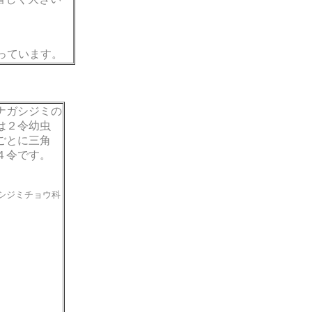
さっています。
ナガシジミの
は２令幼虫
ごとに三角
４令です。
シジミチョウ科