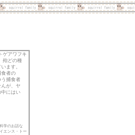
トゲアワフキ
、殆どの種
ています。
捕食者の
つう捕食者
せんが、ヤ
の中にはい
科学のお話な
イエンス・トー