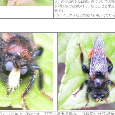
ク』の今回のお話は蝶と蛾についての興
が対話形式で綴られて、なるほどと思え
載です。
CG、イラストなどの製作も手がけてい
(ムシヒキアブ科)です。顔面に黄色長毛を、口縁部には暗褐