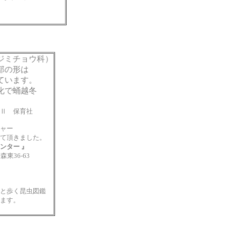
ジミチョウ科）
部の形は
ています。
化で蛹越冬
ｌⅡ 保育社
ャー
て頂きました。
ンター
』
出森東
36-63
と歩く昆虫図鑑
ます。