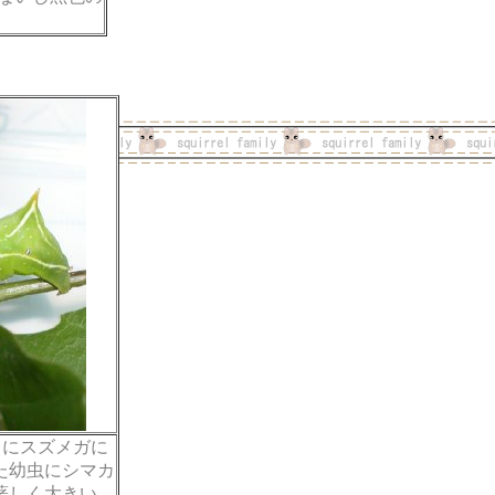
もにスズメガに
た幼虫にシマカ
著しく大きい