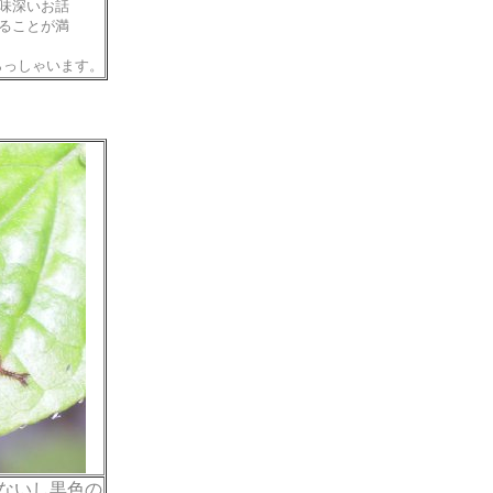
味深いお話
ることが満
らっしゃいます。
色ないし黒色の