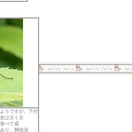
ようですが、下付
史は古く古
食べて成
あり、興味深