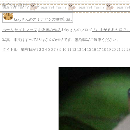
晶子のお庭は虫づくし
J.skyさんのスミナガシの観察記録5
ホーム
サイトマップ
お友達の作品
J.skyさんのブログ
『おまがえるの庭で』
写真、本文はすべてJ.Skyさんの作品です。無断転写ご遠慮ください。
タイトル
観察日記1
2
3
4
5
6
7
8
9
10
11
12
13
14
15
16
17
18
19
20
21
22
2